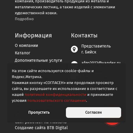
компания, производитель продукции из металла и
металлических лестниц, а также изделий с элементами
художественной ковки.
Подробно
Информация
Контакты
О компании
Представитель
г. Бийск
Каталог
Дополнительные услуги
afgo2012@yandex.ru
Портфолио
На этом сайте используются cookie-файлы и
Контакты
+7 929-296-07-94
Яндекс.Метрика.
Пользовательское
Нажимая кнопку «СОГЛАСЕН» или продолжая просмотр
соглашение
сайта, вы разрешаете их использование в соответствии с
нашей
политикой конфиденциальности
и принимаете
Политика
условия
пользовательского соглашения
.
конфиденциальности
Пропустить
Согласен
© 2008-2026
Железный мастер
Сайт работает на
HostCMS
Создание сайта
BTB Digital