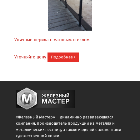
Уличные перила с матовым стеклом
Х
Уточняйте цену
У
Подробнее
«Железный Мастер» — динамично развивающаяся
компания, производитель продукции из металла и
металлических лестниц, а также изделий с элементами
художественной ковки.