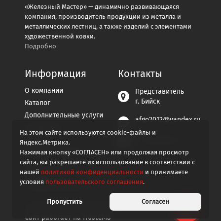
«Железный Мастер» — динамично развивающаяся
компания, производитель продукции из металла и
металлических лестниц, а также изделий с элементами
художественной ковки.
Подробно
Информация
Контакты
О компании
Представитель
г. Бийск
Каталог
Дополнительные услуги
afgo2012@yandex.ru
Портфолио
На этом сайте используются cookie-файлы и
Контакты
+7 929-296-07-94
Яндекс.Метрика.
Пользовательское
Нажимая кнопку «СОГЛАСЕН» или продолжая просмотр
соглашение
сайта, вы разрешаете их использование в соответствии с
нашей
политикой конфиденциальности
и принимаете
Политика
условия
пользовательского соглашения
.
конфиденциальности
Пропустить
Согласен
© 2008-2026
Железный мастер
Сайт работает на
HostCMS