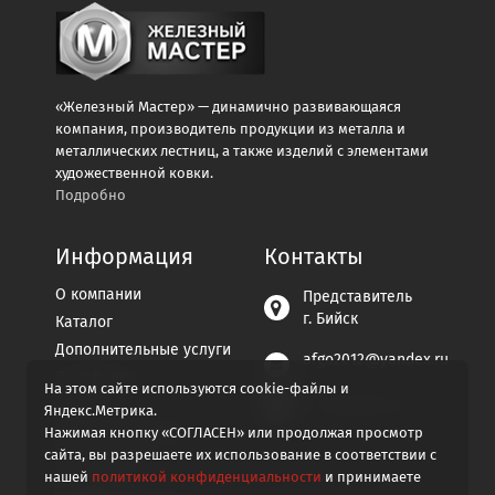
«Железный Мастер» — динамично развивающаяся
компания, производитель продукции из металла и
металлических лестниц, а также изделий с элементами
художественной ковки.
Подробно
Информация
Контакты
О компании
Представитель
г. Бийск
Каталог
Дополнительные услуги
afgo2012@yandex.ru
Портфолио
На этом сайте используются cookie-файлы и
Контакты
+7 929-296-07-94
Яндекс.Метрика.
Пользовательское
Нажимая кнопку «СОГЛАСЕН» или продолжая просмотр
соглашение
сайта, вы разрешаете их использование в соответствии с
нашей
политикой конфиденциальности
и принимаете
Политика