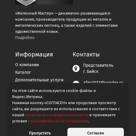
«Железный Мастер» — динамично развивающаяся
компания, производитель продукции из металла и
металлических лестниц, а также изделий с элементами
художественной ковки.
Подробно
Информация
Контакты
О компании
Представитель
г. Бийск
Каталог
Дополнительные услуги
afgo2012@yandex.ru
Портфолио
На этом сайте используются cookie-файлы и
Контакты
+7 929-296-07-94
Яндекс.Метрика.
Пользовательское
Нажимая кнопку «СОГЛАСЕН» или продолжая просмотр
соглашение
сайта, вы разрешаете их использование в соответствии с
нашей
политикой конфиденциальности
и принимаете
Политика
условия
пользовательского соглашения
.
конфиденциальности
Пропустить
Согласен