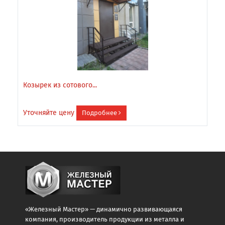
Козырек из сотового...
К
Уточняйте цену
У
Подробнее
«Железный Мастер» — динамично развивающаяся
компания, производитель продукции из металла и