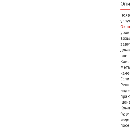
Опи
Появ
услу
Окон
уров
возм
зави
дома
внеш
Конс
Мета
каче
Если
Реше
наде
прак
цена
Комп
буде
изде
посе