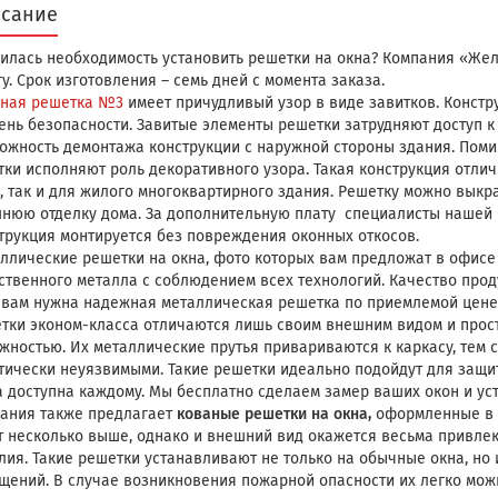
сание
илась необходимость установить решетки на окна? Компания «Жел
гу. Срок изготовления – семь дней с момента заказа.
ная решетка №3
имеет причудливый узор в виде завитков. Конст
ень безопасности. Завитые элементы решетки затрудняют доступ к
ожность демонтажа конструкции с наружной стороны здания. Поми
тки исполняют роль декоративного узора. Такая конструкция отлич
, так и для жилого многоквартирного здания. Решетку можно выкр
нюю отделку дома. За дополнительную плату специалисты нашей 
трукция монтируется без повреждения оконных откосов.
ллические решетки на окна, фото которых вам предложат в офисе
ственного металла с соблюдением всех технологий. Качество прод
 вам нужна надежная металлическая решетка по приемлемой цене
тки эконом-класса отличаются лишь своим внешним видом и прост
жностью. Их металлические прутья привариваются к каркасу, тем
тически неуязвимыми. Такие решетки идеально подойдут для защи
 доступна каждому. Мы бесплатно сделаем замер ваших окон и уст
ания также предлагает
кованые решетки на окна,
оформленные в 
т несколько выше, однако и внешний вид окажется весьма привле
лия. Такие решетки устанавливают не только на обычные окна, но
щений. В случае возникновения пожарной опасности их легко можн