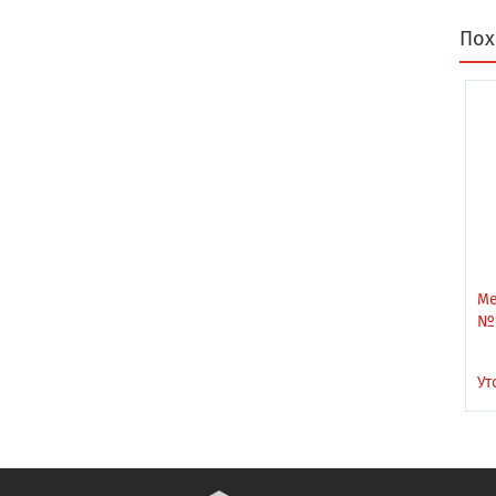
Пох
Ме
№
Ут